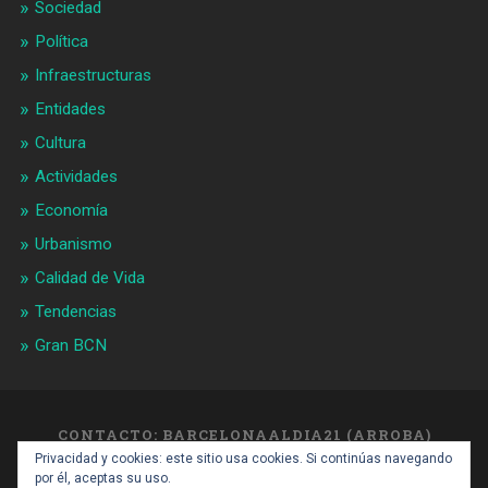
Sociedad
Política
Infraestructuras
Entidades
Cultura
Actividades
Economía
Urbanismo
Calidad de Vida
Tendencias
Gran BCN
CONTACTO: BARCELONAALDIA21 (ARROBA)
GMAIL.COM
Privacidad y cookies: este sitio usa cookies. Si continúas navegando
SUBIR ↑
por él, aceptas su uso.