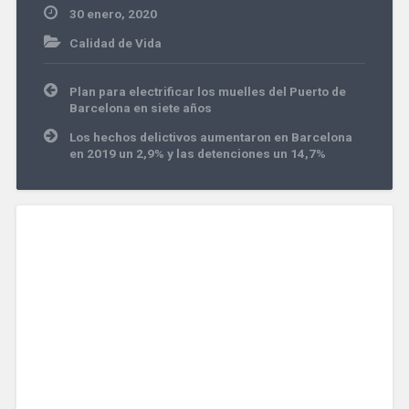
30 enero, 2020
Calidad de Vida
Navegación
Plan para electrificar los muelles del Puerto de
de
Barcelona en siete años
entradas
Los hechos delictivos aumentaron en Barcelona
en 2019 un 2,9% y las detenciones un 14,7%