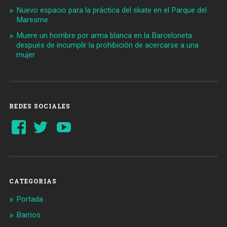
Nuevo espacio para la práctica del skate en el Parque del
Maresme
Muere un hombre por arma blanca en la Barceloneta
después de incumplir la prohibición de acercarse a una
mujer
REDES SOCIALES
Ver
Ver
YouTube
perfil
perfil
de
de
Barcelonaaldia
@BCN_aldia
en
en
Facebook
Twitter
CATEGORIAS
Portada
Barrios