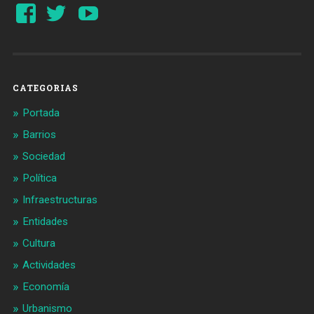
Ver
Ver
YouTube
perfil
perfil
de
de
Barcelonaaldia
@BCN_aldia
en
en
Facebook
Twitter
CATEGORIAS
Portada
Barrios
Sociedad
Política
Infraestructuras
Entidades
Cultura
Actividades
Economía
Urbanismo