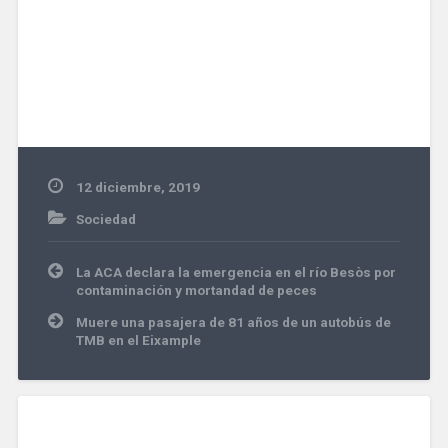
12 diciembre, 2019
Sociedad
Navegación
La ACA declara la emergencia en el río Besòs por
de
contaminación y mortandad de peces
entradas
Muere una pasajera de 81 años de un autobús de
TMB en el Eixample