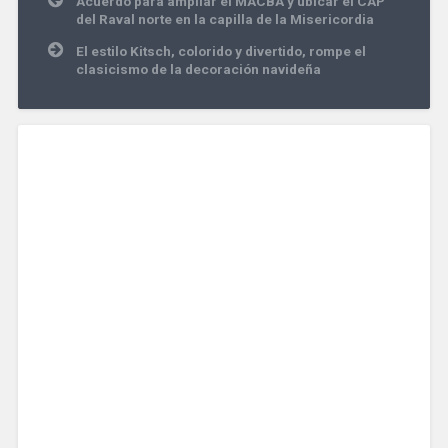
Acuerdo para ampliar el MACBA y ubicar el CAP
de
del Raval norte en la capilla de la Misericordia
entradas
El estilo Kitsch, colorido y divertido, rompe el
clasicismo de la decoración navideña