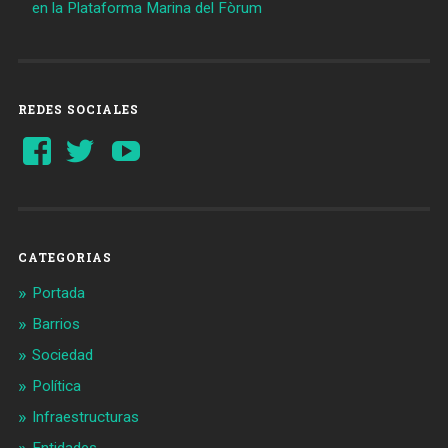
en la Plataforma Marina del Fòrum
REDES SOCIALES
Ver
Ver
YouTube
perfil
perfil
de
de
Barcelonaaldia
@BCN_aldia
en
en
Facebook
Twitter
CATEGORIAS
Portada
Barrios
Sociedad
Política
Infraestructuras