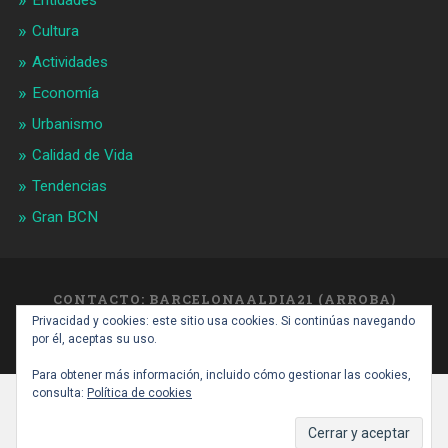
Entidades
Cultura
Actividades
Economía
Urbanismo
Calidad de Vida
Tendencias
Gran BCN
CONTACTO: BARCELONAALDIA21 (ARROBA)
GMAIL.COM
Privacidad y cookies: este sitio usa cookies. Si continúas navegando
SUBIR ↑
por él, aceptas su uso.
Para obtener más información, incluido cómo gestionar las cookies,
consulta:
Política de cookies