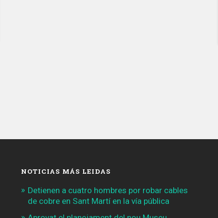
12
trenes
que
reforzarán
cuatro
líneas
de
metro»
NOTICIAS MÁS LEIDAS
Detienen a cuatro hombres por robar cables
de cobre en Sant Martí en la vía pública
Aprovat el planejament del nou Museu