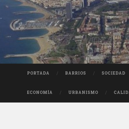
Saltar
al
contenido
Buscar
PORTADA
BARRIOS
SOCIEDAD
ECONOMÍA
URBANISMO
CALID