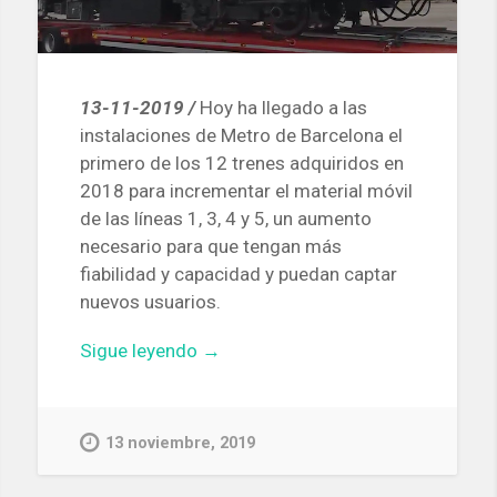
13-11-2019 /
Hoy ha llegado a las
instalaciones de Metro de Barcelona el
primero de los 12 trenes adquiridos en
2018 para incrementar el material móvil
de las líneas 1, 3, 4 y 5, un aumento
necesario para que tengan más
fiabilidad y capacidad y puedan captar
nuevos usuarios.
«TMB
Sigue leyendo
→
recibe
el
primero
13 noviembre, 2019
de
los