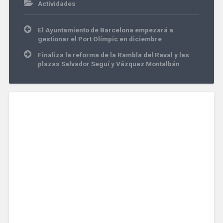
Actividades
Navegación
El Ayuntamiento de Barcelona empezará a
de
gestionar el Port Olímpic en diciembre
entradas
Finaliza la reforma de la Rambla del Raval y las
plazas Salvador Seguí y Vázquez Montalbán