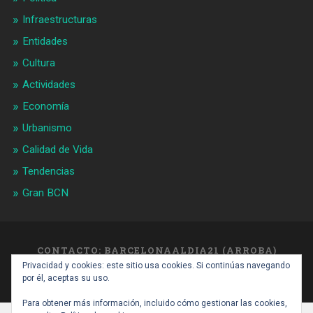
Infraestructuras
Entidades
Cultura
Actividades
Economía
Urbanismo
Calidad de Vida
Tendencias
Gran BCN
CONTACTO: BARCELONAALDIA21 (ARROBA)
GMAIL.COM
Privacidad y cookies: este sitio usa cookies. Si continúas navegando
SUBIR ↑
por él, aceptas su uso.
Para obtener más información, incluido cómo gestionar las cookies,