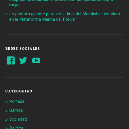
mujer
La pantalla gigante para ver la final del Mundial se instalará
en la Plataforma Marina del Fòrum
REDES SOCIALES
Ver
Ver
YouTube
perfil
perfil
de
de
Barcelonaaldia
@BCN_aldia
en
en
Facebook
Twitter
CATEGORIAS
Portada
Barrios
Sociedad
Política