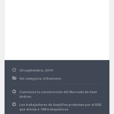
30 septiembre, 2019
Sin categoría
,
Urbanismo
Navegación
Comienza la construcción del Mercado de Sant
de
Andreu
entradas
Los trabajadores de Amplifon protestan por el ERE
que afecta a 188 trabajadores