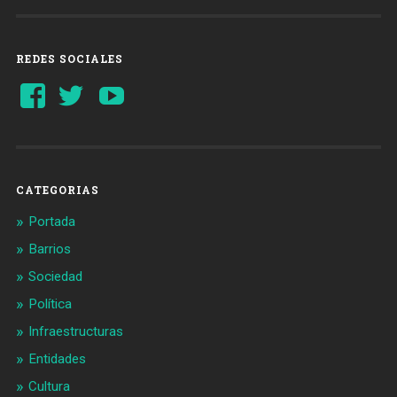
REDES SOCIALES
Ver
Ver
YouTube
perfil
perfil
de
de
Barcelonaaldia
@BCN_aldia
en
en
Facebook
Twitter
CATEGORIAS
Portada
Barrios
Sociedad
Política
Infraestructuras
Entidades
Cultura