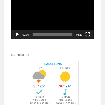
vídeo
00:00
03:13
EL TIEMPO