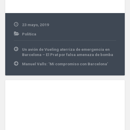
23 mayo, 2019
Política
Navegación
Un avión de Vueling aterriza de emergencia en
de
Barcelona – El Prat por falsa amenaza de bomba
entradas
Manuel Valls: ‘Mi compromiso con Barcelona’