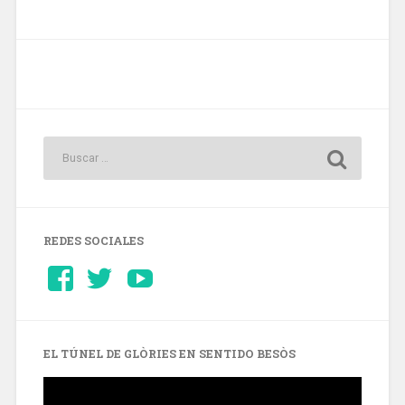
REDES SOCIALES
Ver
Ver
YouTube
perfil
perfil
de
de
Barcelonaaldia
@BCN_aldia
en
en
Facebook
Twitter
EL TÚNEL DE GLÒRIES EN SENTIDO BESÒS
Reproductor
de