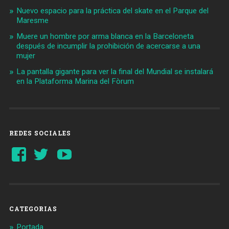
Nuevo espacio para la práctica del skate en el Parque del
Maresme
Muere un hombre por arma blanca en la Barceloneta
después de incumplir la prohibición de acercarse a una
mujer
La pantalla gigante para ver la final del Mundial se instalará
en la Plataforma Marina del Fòrum
REDES SOCIALES
Ver
Ver
YouTube
perfil
perfil
de
de
Barcelonaaldia
@BCN_aldia
en
en
Facebook
Twitter
CATEGORIAS
Portada