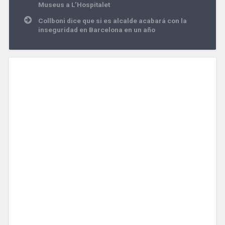
entradas
Museus a L’Hospitalet
Collboni dice que si es alcalde acabará con la
inseguridad en Barcelona en un año