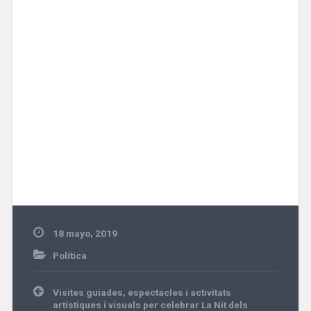
18 mayo, 2019
Política
Navegación
Visites guiades, espectacles i activitats
de
artístiques i visuals per celebrar La Nit dels