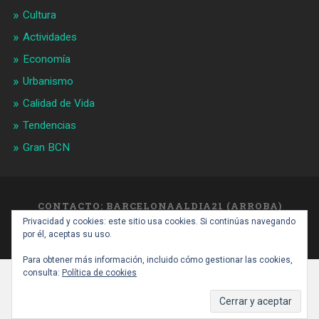
Cultura
Actividades
Economía
Urbanismo
Calidad de Vida
Tendencias
Gran BCN
CONTACTO: BARCELONAALDIA21 (ARROBA)
GMAIL.COM
Privacidad y cookies: este sitio usa cookies. Si continúas navegando
SUBIR ↑
por él, aceptas su uso.
Para obtener más información, incluido cómo gestionar las cookies,
consulta:
Política de cookies