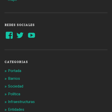
REDES SOCIALES
Ver
Ver
YouTube
perfil
perfil
de
de
Barcelonaaldia
@BCN_aldia
en
en
Facebook
Twitter
CATEGORIAS
Portada
Barrios
Sociedad
Política
Infraestructuras
Entidades