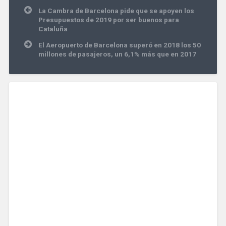
Navegación
La Cambra de Barcelona pide que se apoyen los
de
Presupuestos de 2019 por ser buenos para
entradas
Cataluña
El Aeropuerto de Barcelona superó en 2018 los 50
millones de pasajeros, un 6,1% más que en 2017