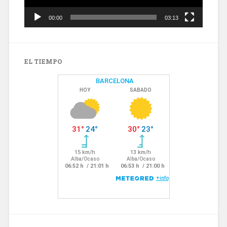
00:00
03:13
EL TIEMPO