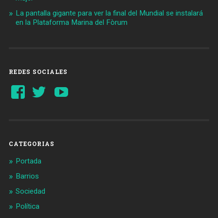
La pantalla gigante para ver la final del Mundial se instalará
en la Plataforma Marina del Fòrum
REDES SOCIALES
Ver
Ver
YouTube
perfil
perfil
de
de
Barcelonaaldia
@BCN_aldia
en
en
Facebook
Twitter
CATEGORIAS
Portada
Barrios
Sociedad
Política