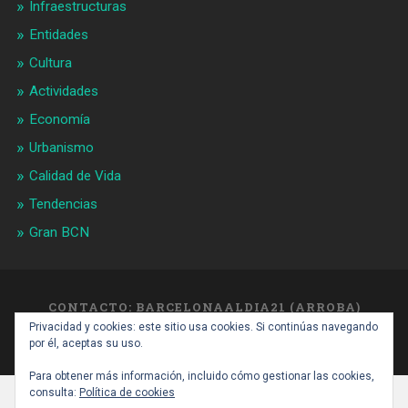
Infraestructuras
Entidades
Cultura
Actividades
Economía
Urbanismo
Calidad de Vida
Tendencias
Gran BCN
CONTACTO: BARCELONAALDIA21 (ARROBA)
GMAIL.COM
Privacidad y cookies: este sitio usa cookies. Si continúas navegando
SUBIR ↑
por él, aceptas su uso.
Para obtener más información, incluido cómo gestionar las cookies,
consulta:
Política de cookies