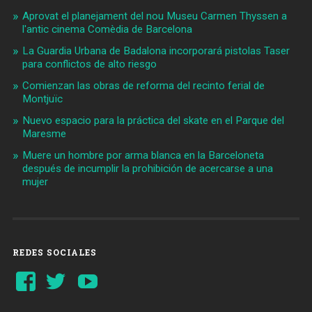
Aprovat el planejament del nou Museu Carmen Thyssen a
l'antic cinema Comèdia de Barcelona
La Guardia Urbana de Badalona incorporará pistolas Taser
para conflictos de alto riesgo
Comienzan las obras de reforma del recinto ferial de
Montjuïc
Nuevo espacio para la práctica del skate en el Parque del
Maresme
Muere un hombre por arma blanca en la Barceloneta
después de incumplir la prohibición de acercarse a una
mujer
REDES SOCIALES
Ver
Ver
YouTube
perfil
perfil
de
de
Barcelonaaldia
@BCN_aldia