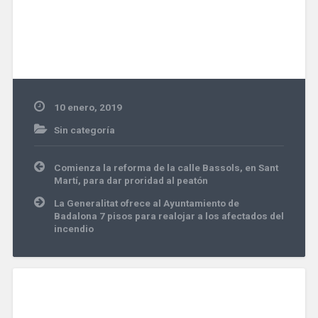
10 enero, 2019
Sin categoría
Navegación
Comienza la reforma de la calle Bassols, en Sant
de
Martí, para dar proridad al peatón
entradas
La Generalitat ofrece al Ayuntamiento de
Badalona 7 pisos para realojar a los afectados del
incendio