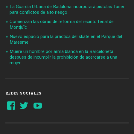
La Guardia Urbana de Badalona incorporará pistolas Taser
para conflictos de alto riesgo
Comienzan las obras de reforma del recinto ferial de
Montjuïc
Nuevo espacio para la práctica del skate en el Parque del
Maresme
Muere un hombre por arma blanca en la Barceloneta
después de incumplir la prohibición de acercarse a una
mujer
REDES SOCIALES
Ver
Ver
YouTube
perfil
perfil
de
de
Barcelonaaldia
@BCN_aldia
en
en
Facebook
Twitter