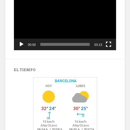
vídeo
00:00
03:13
EL TIEMPO