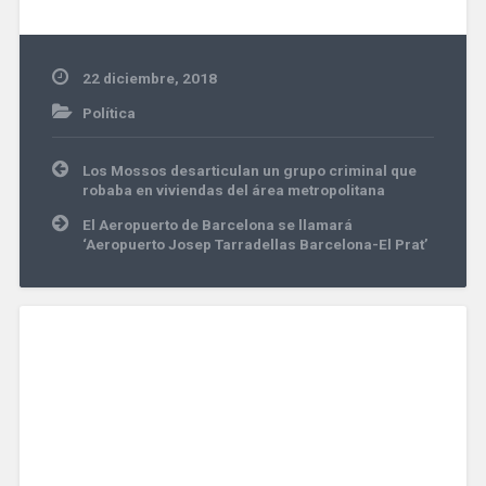
22 diciembre, 2018
Política
Navegación
Los Mossos desarticulan un grupo criminal que
de
robaba en viviendas del área metropolitana
entradas
El Aeropuerto de Barcelona se llamará
‘Aeropuerto Josep Tarradellas Barcelona-El Prat’