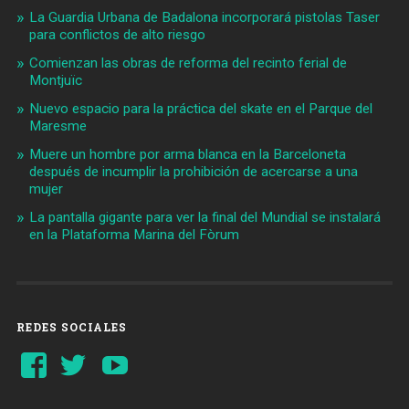
La Guardia Urbana de Badalona incorporará pistolas Taser
para conflictos de alto riesgo
Comienzan las obras de reforma del recinto ferial de
Montjuïc
Nuevo espacio para la práctica del skate en el Parque del
Maresme
Muere un hombre por arma blanca en la Barceloneta
después de incumplir la prohibición de acercarse a una
mujer
La pantalla gigante para ver la final del Mundial se instalará
en la Plataforma Marina del Fòrum
REDES SOCIALES
Ver
Ver
YouTube
perfil
perfil
de
de
Barcelonaaldia
@BCN_aldia