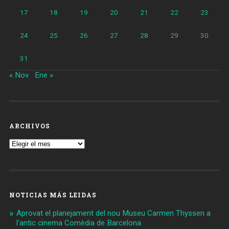
17
18
19
20
21
22
23
24
25
26
27
28
29
30
31
« Nov
Ene »
ARCHIVOS
Archivos
NOTICIAS MÁS LEIDAS
Aprovat el planejament del nou Museu Carmen Thyssen a
l'antic cinema Comèdia de Barcelona