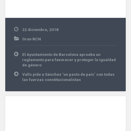
22 diciembre, 2018
Gran BCN
Navegación
El Ayuntamiento de Barcelona aprueba un
de
reglamento para favorecer y proteger la igualdad
entradas
de género
Valls pide a Sánchez ‘un pacto de país’ con todas
las fuerzas constitucionalistas