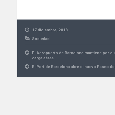
17 diciembre, 2018
Sociedad
Navegación
El Aeropuerto de Barcelona mantiene por cua
de
carga aérea
entradas
El Port de Barcelona abre el nuevo Paseo de