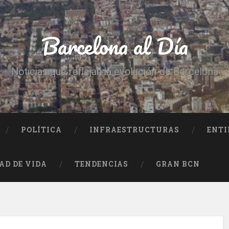
Barcelona al Día
Noticias que reflejan la evolución de Barcelona
POLÍTICA
INFRAESTRUCTURAS
ENTI
AD DE VIDA
TENDENCIAS
GRAN BCN