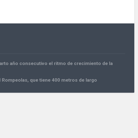
rto año consecutivo el ritmo de crecimiento de la
l Rompeolas, que tiene 400 metros de largo