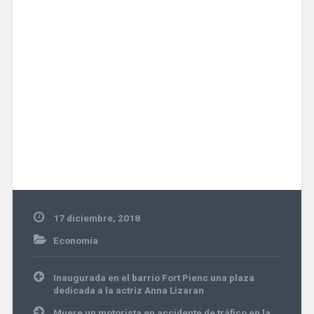
17 diciembre, 2018
Economía
Navegación
Inaugurada en el barrio Fort Pienc una plaza
de
dedicada a la actriz Anna Lizaran
entradas
Muere un motorista en accidente de tráfico en la