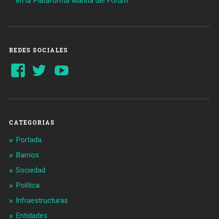
en la Plataforma Marina del Fòrum
REDES SOCIALES
Ver
Ver
YouTube
perfil
perfil
de
de
Barcelonaaldia
@BCN_aldia
en
en
Facebook
Twitter
CATEGORIAS
Portada
Barrios
Sociedad
Política
Infraestructuras
Entidades