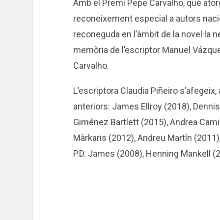
Amb el Premi Pepe Carvalho, que atorg
reconeixement especial a autors nacion
reconeguda en l’àmbit de la novel·la n
memòria de l’escriptor Manuel Vázque
Carvalho.
L’escriptora Claudia Piñeiro s’afegeix, a
anteriors: James Ellroy (2018), Denni
Giménez Bartlett (2015), Andrea Camill
Màrkaris (2012), Andreu Martín (2011),
P.D. James (2008), Henning Mankell (