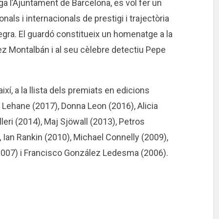
a l’Ajuntament de Barcelona, es vol fer un
als i internacionals de prestigi i trajectòria
egra. El guardó constitueix un homenatge a la
z Montalbán i al seu cèlebre detectiu Pepe
ixí, a la llista dels premiats en edicions
s Lehane (2017), Donna Leon (2016), Alicia
eri (2014), Maj Sjöwall (2013), Petros
 Ian Rankin (2010), Michael Connelly (2009),
2007) i Francisco González Ledesma (2006).