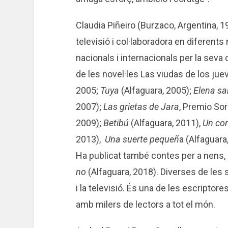
Claudia Piñeiro (Burzaco, Argentina, 1
televisió i col·laboradora en diferent
nacionals i internacionals per la seva ob
de les novel·les Las viudas de los jue
2005;
Tuya
(Alfaguara, 2005);
Elena sa
2007);
Las grietas de Jara
, Premio Sor
2009);
Betibú
(Alfaguara, 2011),
Un com
2013),
Una suerte pequeñ
a (Alfaguara
Ha publicat també contes per a nens, ob
no
(Alfaguara, 2018). Diverses de les 
i la televisió. És una de les escriptor
amb milers de lectors a tot el món.