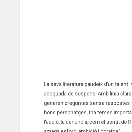
La seva literatura gaudeix d’un talent i
adequada de suspens. Amb línia clara
generen preguntes sense respostes f
bons personatges, tria temes important
l’acció, la denúncia, com el sentit de l
amaga esforç, ambició i coratge”.