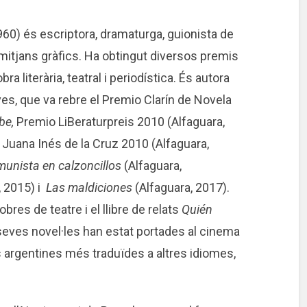
960) és escriptora, dramaturga, guionista de
s mitjans gràfics. Ha obtingut diversos premis
ra literària, teatral i periodística. És autora
ves, que va rebre el Premio Clarín de Novela
be,
Premio LiBeraturpreis 2010 (Alfaguara,
 Juana Inés de la Cruz 2010 (Alfaguara,
unista en calzoncillos
(Alfaguara,
, 2015) i
Las maldiciones
(Alfaguara, 2017).
res de teatre i el llibre de relats
Quién
seves novel·les han estat portades al cinema
es argentines més traduïdes a altres idiomes,