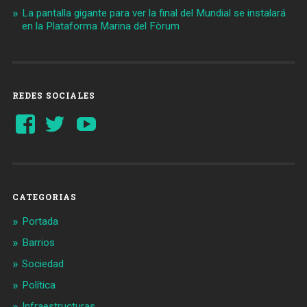
La pantalla gigante para ver la final del Mundial se instalará
en la Plataforma Marina del Fòrum
REDES SOCIALES
Ver
Ver
YouTube
perfil
perfil
de
de
Barcelonaaldia
@BCN_aldia
en
en
Facebook
Twitter
CATEGORIAS
Portada
Barrios
Sociedad
Política
Infraestructuras