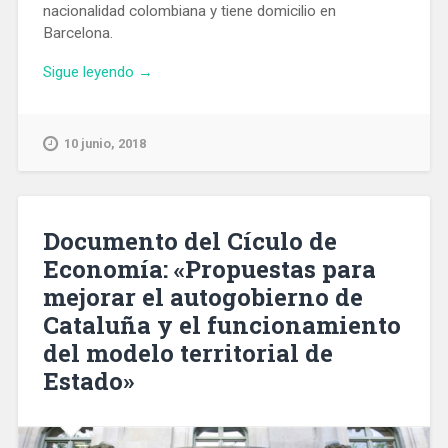
nacionalidad colombiana y tiene domicilio en
Barcelona.
«Prisión
Sigue leyendo
→
para
un
hombre
10 junio, 2018
que
robaba
a
mujeres
Documento del Cículo de
de
Economía: «Propuestas para
avanzada
mejorar el autogobierno de
edad
las
Cataluña y el funcionamiento
joyas
del modelo territorial de
que
Estado»
llevaban
puestas»