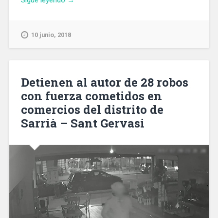
del
Cículo
de
10 junio, 2018
Economía:
«Propuestas
para
mejorar
Detienen al autor de 28 robos
el
con fuerza cometidos en
autogobierno
comercios del distrito de
de
Cataluña
Sarrià – Sant Gervasi
y
el
funcionamiento
del
modelo
territorial
de
Estado»»