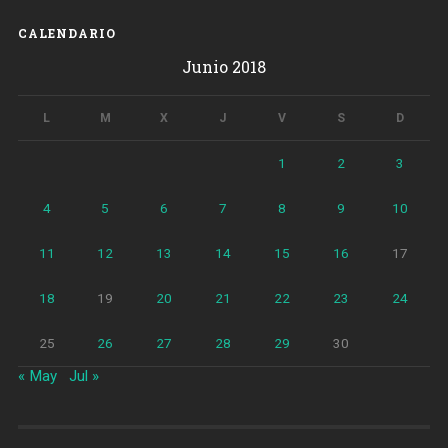
en
comercios
CALENDARIO
del
Junio 2018
distrito
de
Sarrià
L
M
X
J
V
S
D
–
Sant
1
2
3
Gervasi»
4
5
6
7
8
9
10
11
12
13
14
15
16
17
18
19
20
21
22
23
24
25
26
27
28
29
30
« May
Jul »