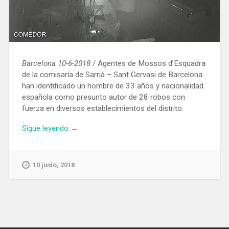
Barcelona 10-6-2018
/ Agentes de Mossos d’Esquadra
de la comisaría de Sarrià – Sant Gervasi de Barcelona
han identificado un hombre de 33 años y nacionalidad
española como presunto autor de 28 robos con
fuerza en diversos establecimientos del distrito.
«Detienen
Sigue leyendo
→
al
autor
de
10 junio, 2018
28
robos
con
fuerza
cometidos