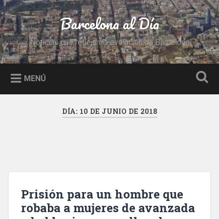
Saltar
al
Barcelona al Día
Buscar
contenido
Noticias que reflejan la evolución de Barcelona
MENÚ
DÍA:
10 DE JUNIO DE 2018
Prisión para un hombre que
robaba a mujeres de avanzada