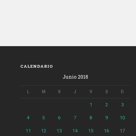
CALENDARIO
Junio 2018
L
M
X
J
V
S
D
1
2
3
4
5
6
7
8
9
10
11
12
13
14
15
16
17