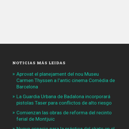
NOTICIAS MÁS LEIDAS
Aprovat el planejament del nou Museu
Carmen Thyssen a l'antic cinema Comèdia de
Barcelona
La Guardia Urbana de Badalona incorporará
pistolas Taser para conflictos de alto riesgo
Comienzan las obras de reforma del recinto
ferial de Montjuïc
Nuevo espacio para la práctica del skate en el