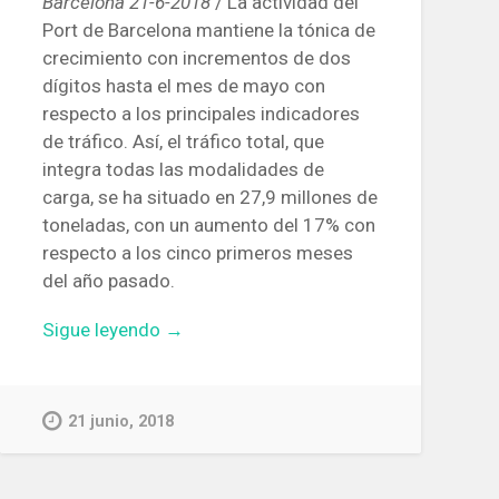
Barcelona 21-6-2018
/ La actividad del
Port de Barcelona mantiene la tónica de
crecimiento con incrementos de dos
dígitos hasta el mes de mayo con
respecto a los principales indicadores
de tráfico. Así, el tráfico total, que
integra todas las modalidades de
carga, se ha situado en 27,9 millones de
toneladas, con un aumento del 17% con
respecto a los cinco primeros meses
del año pasado.
«El
Sigue leyendo
→
tráfico
de
mercancías
21 junio, 2018
en
el
Port