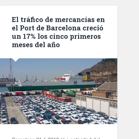
al
menos
El tráfico de mercancías en
20
el Port de Barcelona creció
robos»
un 17% los cinco primeros
meses del año