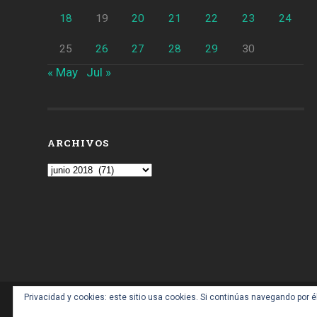
18
19
20
21
22
23
24
25
26
27
28
29
30
« May
Jul »
ARCHIVOS
Archivos
Privacidad y cookies: este sitio usa cookies. Si continúas navegando por é
CONTACTO: BARCELONAALDIA21 (ARROBA) GM