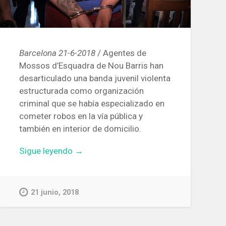
Barcelona 21-6-2018
/ Agentes de
Mossos d’Esquadra de Nou Barris han
desarticulado una banda juvenil violenta
estructurada como organización
criminal que se había especializado en
cometer robos en la vía pública y
también en interior de domicilio.
«Desmantelada
Sigue leyendo
→
una
banda
juvenil
21 junio, 2018
que
habría
cometido