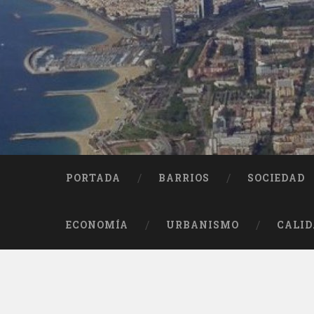
Saltar
al
contenido
Buscar
PORTADA
BARRIOS
SOCIEDAD
ECONOMÍA
URBANISMO
CALID