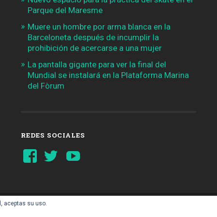
Parque del Maresme
Muere un hombre por arma blanca en la
Barceloneta después de incumplir la
prohibición de acercarse a una mujer
La pantalla gigante para ver la final del
Mundial se instalará en la Plataforma Marina
del Fòrum
REDES SOCIALES
Ver
Ver
YouTube
perfil
perfil
de
de
Barcelonaaldia
@BCN_aldia
en
en
Facebook
Twitter
l, aceptas su uso.
AIL.COM