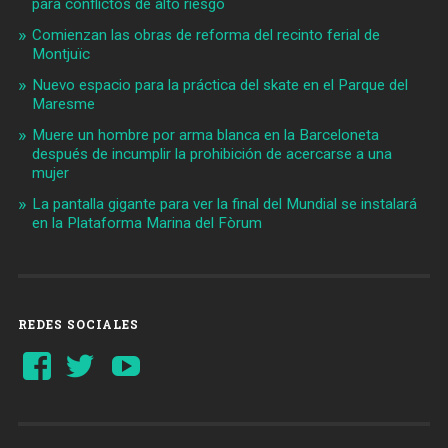
para conflictos de alto riesgo
Comienzan las obras de reforma del recinto ferial de
Montjuïc
Nuevo espacio para la práctica del skate en el Parque del
Maresme
Muere un hombre por arma blanca en la Barceloneta
después de incumplir la prohibición de acercarse a una
mujer
La pantalla gigante para ver la final del Mundial se instalará
en la Plataforma Marina del Fòrum
REDES SOCIALES
Ver
Ver
YouTube
perfil
perfil
de
de
Barcelonaaldia
@BCN_aldia
en
en
Facebook
Twitter