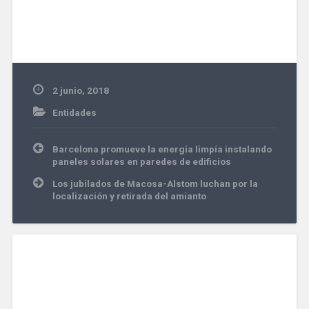
2 junio, 2018
Entidades
Navegación
Barcelona promueve la energía limpía instalando
de
paneles solares en paredes de edificios
entradas
Los jubilados de Macosa-Alstom luchan por la
localización y retirada del amianto