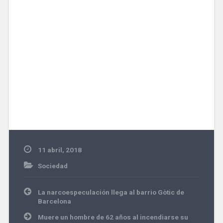
11 abril, 2018
Sociedad
Navegación
La narcoespeculación llega al barrio Gòtic de
de
Barcelona
entradas
Muere un hombre de 62 años al incendiarse su