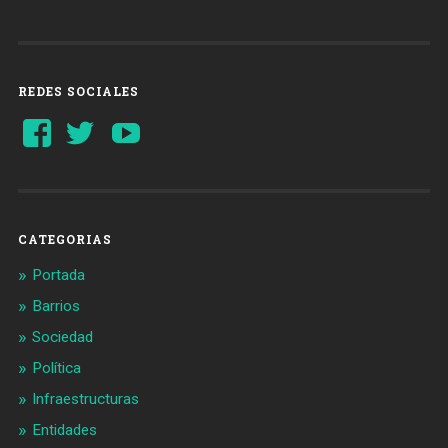
REDES SOCIALES
Ver
Ver
YouTube
perfil
perfil
de
de
Barcelonaaldia
@BCN_aldia
en
en
Facebook
Twitter
CATEGORIAS
Portada
Barrios
Sociedad
Política
Infraestructuras
Entidades