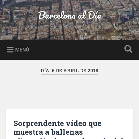
Saltar
al
Barcelona al Día
Buscar
contenido
Noticias que reflejan la evolución de Barcelona
MENÚ
DÍA:
6 DE ABRIL DE 2018
Sorprendente vídeo que
muestra a ballenas