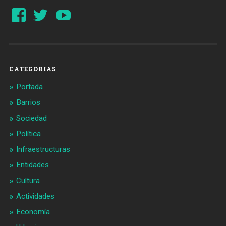
Ver
Ver
YouTube
perfil
perfil
de
de
Barcelonaaldia
@BCN_aldia
en
en
Facebook
Twitter
CATEGORIAS
Portada
Barrios
Sociedad
Política
Infraestructuras
Entidades
Cultura
Actividades
Economía