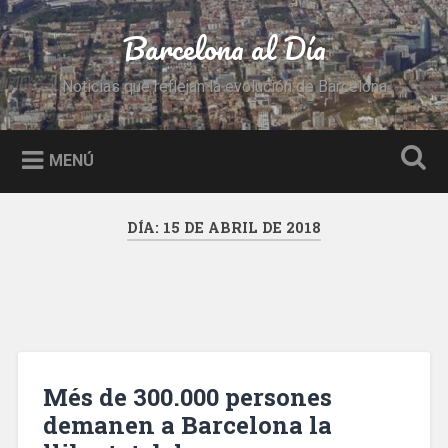
Saltar
al
Barcelona al Día
Buscar
contenido
Noticias que reflejan la evolución de Barcelona
MENÚ
DÍA:
15 DE ABRIL DE 2018
Més de 300.000 persones
demanen a Barcelona la