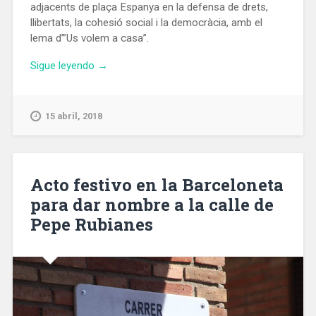
adjacents de plaça Espanya en la defensa de drets,
llibertats, la cohesió social i la democràcia, amb el
lema d’”Us volem a casa”.
«Més
Sigue leyendo
→
de
300.000
persones
15 abril, 2018
demanen
a
Barcelona
la
Acto festivo en la Barceloneta
llibertat
para dar nombre a la calle de
dels
Pepe Rubianes
independentistes
presos»