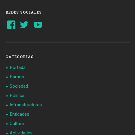
REDES SOCIALES
Ver
Ver
YouTube
perfil
perfil
de
de
Barcelonaaldia
@BCN_aldia
en
en
Facebook
Twitter
CATEGORIAS
Portada
Barrios
Sociedad
Política
Infraestructuras
Entidades
Cultura
Actividades