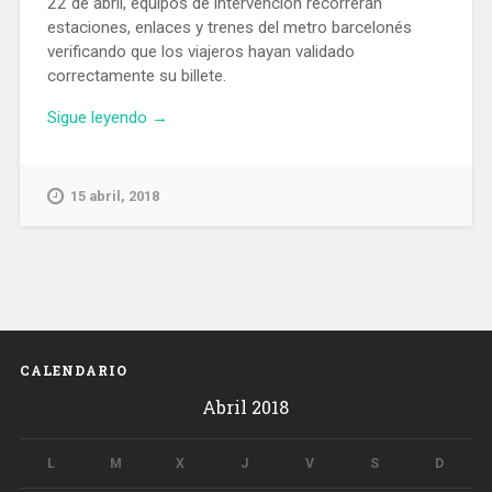
22 de abril, equipos de intervención recorrerán
estaciones, enlaces y trenes del metro barcelonés
verificando que los viajeros hayan validado
correctamente su billete.
«La
Sigue leyendo
→
próxima
semana
se
15 abril, 2018
intensificarán
los
controles
en
el
metro
de
CALENDARIO
Barcelona
Abril 2018
para
evitar
el
L
M
X
J
V
S
D
fraude»