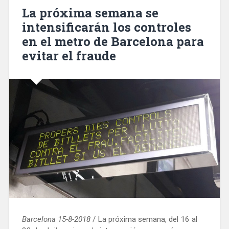
nombre
La próxima semana se
a
intensificarán los controles
la
en el metro de Barcelona para
calle
de
evitar el fraude
Pepe
Rubianes»
Barcelona 15-8-2018
/ La próxima semana, del 16 al