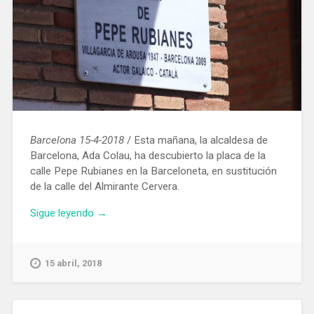
Barcelona 15-4-2018
/ Esta mañana, la alcaldesa de
Barcelona, ​​Ada Colau, ha descubierto la placa de la
calle Pepe Rubianes en la Barceloneta, en sustitución
de la calle del Almirante Cervera.
«Acto
Sigue leyendo
→
festivo
en
la
15 abril, 2018
Barceloneta
para
dar