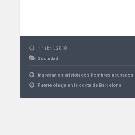
11 abril, 2018
Sociedad
Navegación
Ingresan en prisión dos hombres acusados de
de
entradas
Fuerte oleaje en la costa de Barcelona