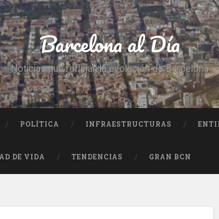
Barcelona al Día
Noticias que reflejan la evolución de Barcelona
POLÍTICA
INFRAESTRUCTURAS
ENTI
AD DE VIDA
TENDENCIAS
GRAN BCN