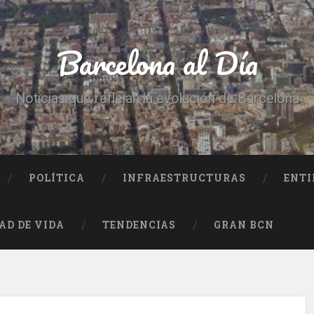
Barcelona al Día
Noticias que reflejan la evolución de Barcelona
POLÍTICA
INFRAESTRUCTURAS
ENTI
AD DE VIDA
TENDENCIAS
GRAN BCN