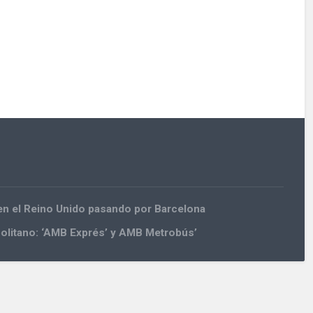
en el Reino Unido pasando por Barcelona
olitano: ‘AMB Exprés’ y AMB Metrobús’