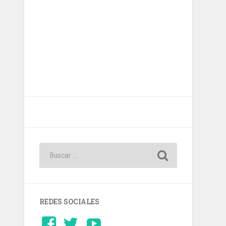
REDES SOCIALES
Ver
Ver
YouTube