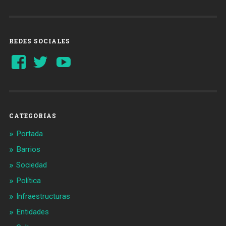
REDES SOCIALES
Ver
Ver
YouTube
perfil
perfil
de
de
Barcelonaaldia
@BCN_aldia
en
en
Facebook
Twitter
CATEGORIAS
Portada
Barrios
Sociedad
Política
Infraestructuras
Entidades