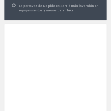
entradas
La portavoz de Cs pide en Sarrià más inversión en
equipamientos y menos carril bici