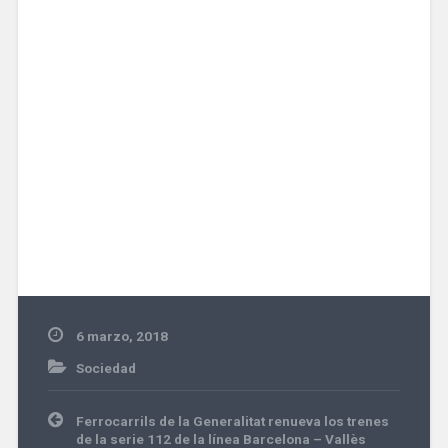
6 marzo, 2018
Sociedad
Navegación
Ferrocarrils de la Generalitat renueva los trenes
de
de la serie 112 de la línea Barcelona – Vallès