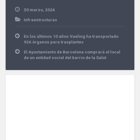
30 marzo, 2024
Infraestructuras
Navegación
En los últimos 10 años Vueling ha transportado
de
926 órganos para trasplantes
entradas
El Ayuntamiento de Barcelona comprará el local
de un entidad social del barrio de la Salut