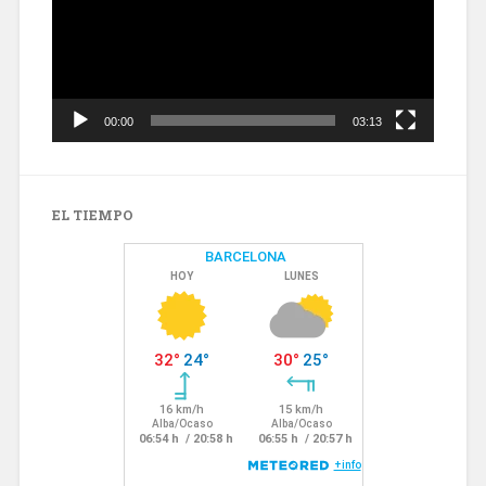
00:00
03:13
EL TIEMPO