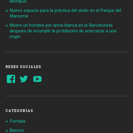
Montjuïc
Nuevo espacio para la práctica del skate en el Parque del
Maresme
Muere un hombre por arma blanca en la Barceloneta
después de incumplir la prohibición de acercarse a una
mujer
REDES SOCIALES
Ver
Ver
YouTube
perfil
perfil
de
de
Barcelonaaldia
@BCN_aldia
en
en
Facebook
Twitter
CATEGORIAS
Portada
Barrios