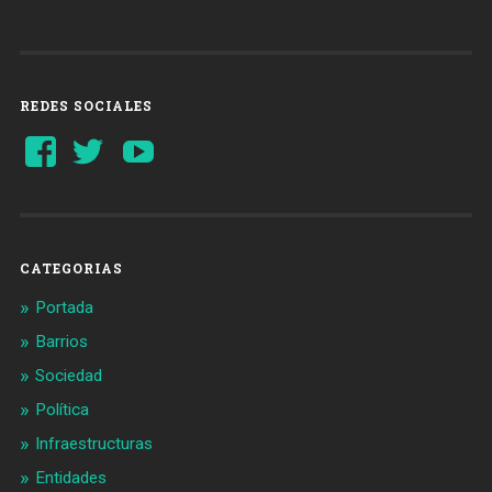
REDES SOCIALES
Ver
Ver
YouTube
perfil
perfil
de
de
Barcelonaaldia
@BCN_aldia
en
en
Facebook
Twitter
CATEGORIAS
Portada
Barrios
Sociedad
Política
Infraestructuras
Entidades