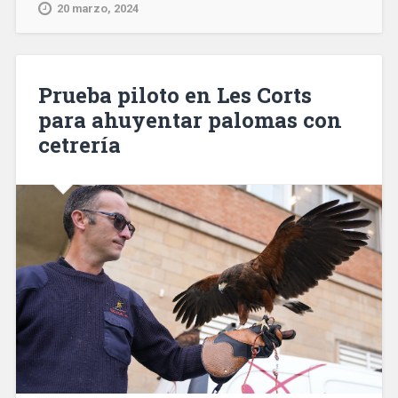
Dani
20 marzo, 2024
Alves
si
deposita
en
Prueba piloto en Les Corts
el
para ahuyentar palomas con
juzgado
cetrería
un
millón
de
euros
de
fianza»