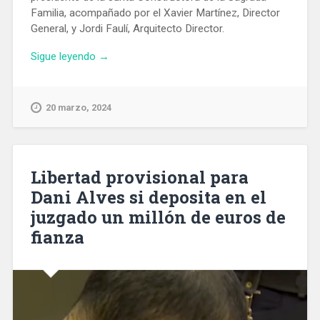
Familia, acompañado por el Xavier Martínez, Director
General, y Jordi Faulí, Arquitecto Director.
«La
Sigue leyendo
→
Sagrada
Familia
contabilizó
20 marzo, 2024
4,7
millones
de
visitantes
Libertad provisional para
en
Dani Alves si deposita en el
2023»
juzgado un millón de euros de
fianza