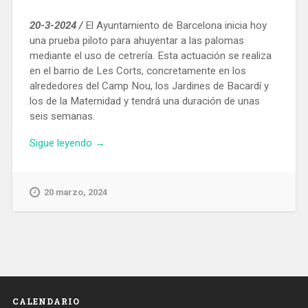
20-3-2024 /
El Ayuntamiento de Barcelona inicia hoy
una prueba piloto para ahuyentar a las palomas
mediante el uso de cetrería. Esta actuación se realiza
en el barrio de Les Corts, concretamente en los
alrededores del Camp Nou, los Jardines de Bacardí y
los de la Maternidad y tendrá una duración de unas
seis semanas.
«Prueba
Sigue leyendo
→
piloto
en
Les
20 marzo, 2024
Corts
para
ahuyentar
palomas
con
cetrería»
CALENDARIO