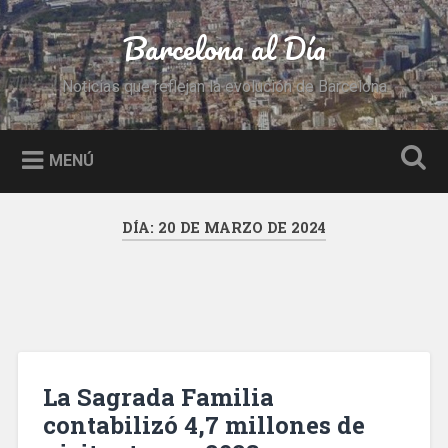
Saltar
al
Barcelona al Día
Buscar
contenido
Noticias que reflejan la evolución de Barcelona
MENÚ
DÍA:
20 DE MARZO DE 2024
La Sagrada Familia
contabilizó 4,7 millones de