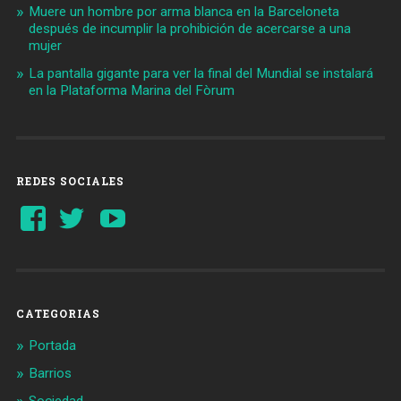
Muere un hombre por arma blanca en la Barceloneta
después de incumplir la prohibición de acercarse a una
mujer
La pantalla gigante para ver la final del Mundial se instalará
en la Plataforma Marina del Fòrum
REDES SOCIALES
Ver
Ver
YouTube
perfil
perfil
de
de
Barcelonaaldia
@BCN_aldia
en
en
Facebook
Twitter
CATEGORIAS
Portada
Barrios
Sociedad