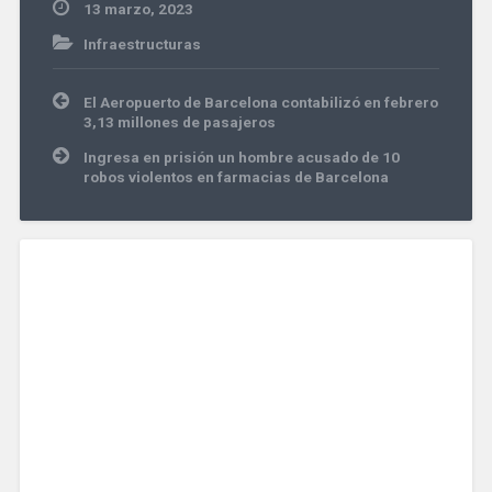
13 marzo, 2023
Infraestructuras
Navegación
El Aeropuerto de Barcelona contabilizó en febrero
de
3,13 millones de pasajeros
entradas
Ingresa en prisión un hombre acusado de 10
robos violentos en farmacias de Barcelona