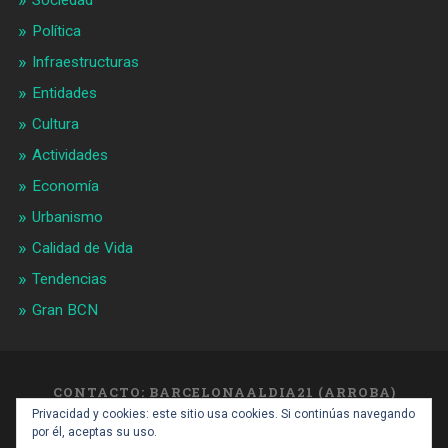
Política
Infraestructuras
Entidades
Cultura
Actividades
Economía
Urbanismo
Calidad de Vida
Tendencias
Gran BCN
CONTACTO: BARCELONAALDIA21 (ARROBA)
GMAIL.COM
Privacidad y cookies: este sitio usa cookies. Si continúas navegando
SUBIR ↑
por él, aceptas su uso.