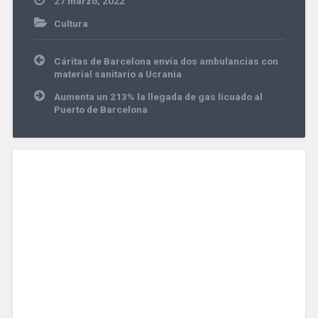
27 marzo, 2022
Cultura
Navegación
Cáritas de Barcelona envía dos ambulancias con
de
material sanitario a Ucrania
entradas
Aumenta un 213% la llegada de gas licuado al
Puerto de Barcelona