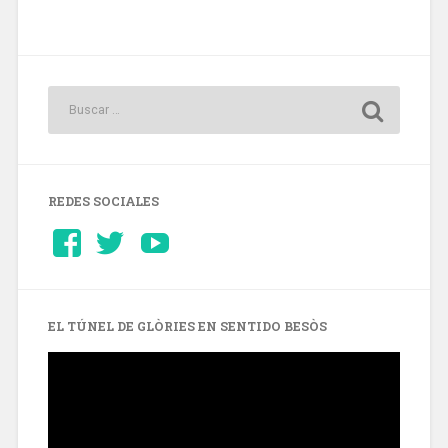
REDES SOCIALES
Ver
Ver
YouTube
perfil
perfil
de
de
Barcelonaaldia
@BCN_aldia
en
en
Facebook
Twitter
EL TÚNEL DE GLÒRIES EN SENTIDO BESÒS
Reproductor
de
vídeo