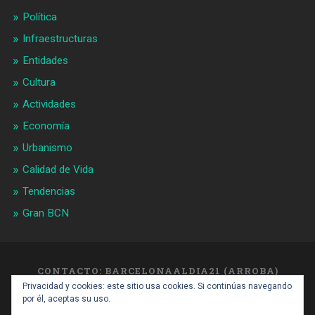
Política
Infraestructuras
Entidades
Cultura
Actividades
Economía
Urbanismo
Calidad de Vida
Tendencias
Gran BCN
CONTACTO: BARCELONAALDIA21 (ARROBA)
GMAIL.COM
Privacidad y cookies: este sitio usa cookies. Si continúas navegando
SUBIR ↑
por él, aceptas su uso.