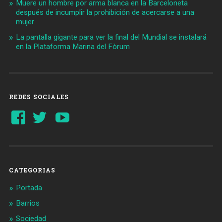
Muere un hombre por arma blanca en la Barceloneta
después de incumplir la prohibición de acercarse a una
mujer
La pantalla gigante para ver la final del Mundial se instalará
en la Plataforma Marina del Fòrum
REDES SOCIALES
Ver
Ver
YouTube
perfil
perfil
de
de
Barcelonaaldia
@BCN_aldia
en
en
Facebook
Twitter
CATEGORIAS
Portada
Barrios
Sociedad