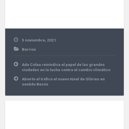
5 noviembre, 2021
Barrios
Navegación
Ada Colau reivindica el papel de las grandes
de
ciudades en la lucha contra el cambio climático
entradas
Abierto al tráfico el nuevo túnel de Glòries en
sentido Besòs