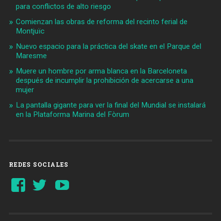
para conflictos de alto riesgo
Comienzan las obras de reforma del recinto ferial de
Montjuïc
Nuevo espacio para la práctica del skate en el Parque del
Maresme
Muere un hombre por arma blanca en la Barceloneta
después de incumplir la prohibición de acercarse a una
mujer
La pantalla gigante para ver la final del Mundial se instalará
en la Plataforma Marina del Fòrum
REDES SOCIALES
Ver
Ver
YouTube
perfil
perfil
de
de
Barcelonaaldia
@BCN_aldia
en
en
Facebook
Twitter