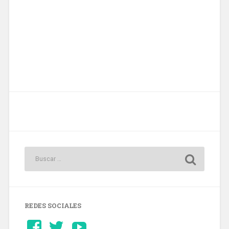
REDES SOCIALES
Ver
Ver
YouTube