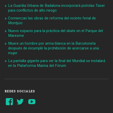
La Guardia Urbana de Badalona incorporará pistolas Taser
para conflictos de alto riesgo
Comienzan las obras de reforma del recinto ferial de
Montjuïc
Nuevo espacio para la práctica del skate en el Parque del
Maresme
Muere un hombre por arma blanca en la Barceloneta
después de incumplir la prohibición de acercarse a una
mujer
La pantalla gigante para ver la final del Mundial se instalará
en la Plataforma Marina del Fòrum
REDES SOCIALES
Ver
Ver
YouTube
perfil
perfil
de
de
Barcelonaaldia
@BCN_aldia