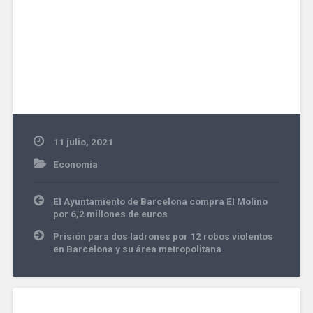
11 julio, 2021
Economía
Navegación
El Ayuntamiento de Barcelona compra El Molino
de
por 6,2 millones de euros
entradas
Prisión para dos ladrones por 12 robos violentos
en Barcelona y su área metropolitana