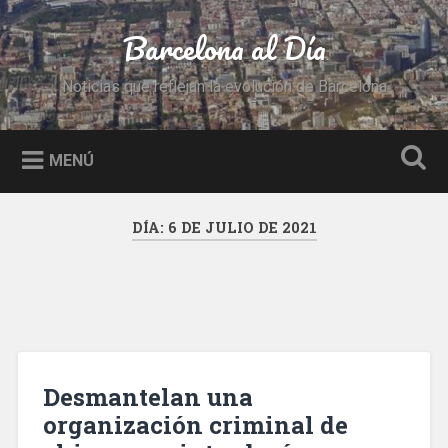
Saltar
al
Barcelona al Día
Buscar
contenido
Noticias que reflejan la evolución de Barcelona
MENÚ
DÍA:
6 DE JULIO DE 2021
Desmantelan una
organización criminal de