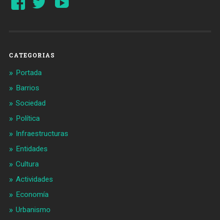
perfil
perfil
de
de
Barcelonaaldia
@BCN_aldia
en
en
Facebook
Twitter
CATEGORIAS
Portada
Barrios
Sociedad
Política
Infraestructuras
Entidades
Cultura
Actividades
Economía
Urbanismo