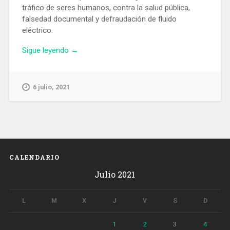
tráfico de seres humanos, contra la salud pública,
falsedad documental y defraudación de fluido
eléctrico.
«Desmantelan
Sigue leyendo
→
una
organización
criminal
6 julio, 2021
de
chinos
que
introducían
compatriotas
para
CALENDARIO
explotarlos»
Julio 2021
L
M
X
J
V
S
D
1
2
3
4