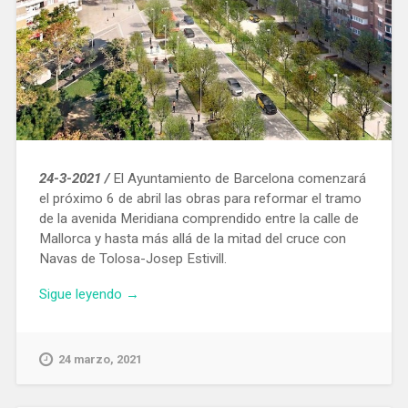
24-3-2021 /
El Ayuntamiento de Barcelona comenzará
el próximo 6 de abril las obras para reformar el tramo
de la avenida Meridiana comprendido entre la calle de
Mallorca y hasta más allá de la mitad del cruce con
Navas de Tolosa-Josep Estivill.
«Todo
Sigue leyendo
→
a
punto
para
24 marzo, 2021
empezar
la