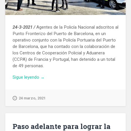
24-3-2021 /
Agentes de la Policía Nacional adscritos al
Punto Fronterizo del Puerto de Barcelona, ​​en un
operativo conjunto con la Policía Portuaria del Puerto
de Barcelona, ​​que ha contado con la colaboración de
los Centros de Cooperación Policial y Aduanera
(CCPA) de Francia y Portugal, han detenido a un total
de 49 personas.
«Operativo
Sigue leyendo
→
conjunto
de
la
24 marzo, 2021
Policía
Nacional
y
la
Paso adelante para lograr la
Portuaria