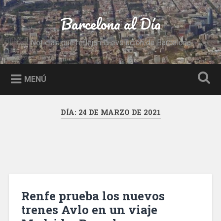
Saltar
al
Barcelona al Día
Buscar
contenido
Noticias que reflejan la evolución de Barcelona
MENÚ
DÍA:
24 DE MARZO DE 2021
Renfe prueba los nuevos
trenes Avlo en un viaje