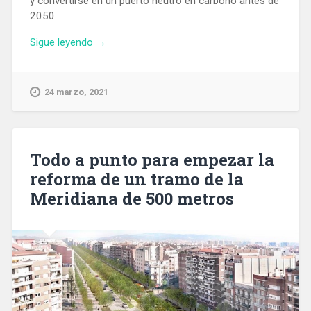
y convertirse en un puerto neutro en carbono antes de
2050.
«Paso
Sigue leyendo
→
adelante
para
lograr
24 marzo, 2021
la
electrificación
de
los
Todo a punto para empezar la
muelles
reforma de un tramo de la
del
Meridiana de 500 metros
Puerto
de
Barcelona»