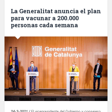
reforma
de
La Generalitat anuncia el plan
un
para vacunar a 200.000
tramo
personas cada semana
de
la
Meridiana
de
500
metros»
24-3-2021 /
El vicepresidente del Gobierno y consejero