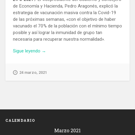
de Economía y Hacienda, Pedro Aragonés, explicó la
estrategia de vacunación masiva contra la Covid-19
de las próximas semanas, «con el objetivo de haber
vacunado el 70% de la población con el mínimo tiempo
posible y así lograr la inmunidad de grupo tan
necesaria para recuperar nuestra normalidad».
«La
Sigue leyendo
→
Generalitat
anuncia
el
24 marzo, 2021
plan
para
vacunar
a
200.000
personas
cada
CALENDARIO
semana»
Marzo 2021