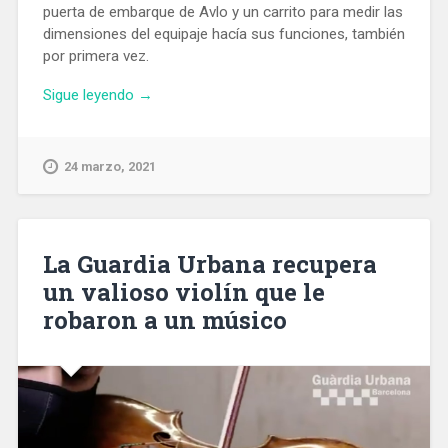
puerta de embarque de Avlo y un carrito para medir las
dimensiones del equipaje hacía sus funciones, también
por primera vez.
«Renfe
Sigue leyendo
→
prueba
los
nuevos
24 marzo, 2021
trenes
Avlo
en
un
La Guardia Urbana recupera
viaje
un valioso violín que le
Madrid
robaron a un músico
–
Barcelona
con
periodistas»