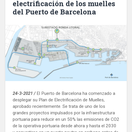
electrificación de los muelles
para
del Puerto de Barcelona
atajar
robos
y
hurtos
en
el
Puerto
de
Barcelona»
24-3-2021 /
El Puerto de Barcelona ha comenzado a
desplegar su Plan de Electrificación de Muelles,
aprobado recientemente. Se trata de uno de los
grandes proyectos impulsados ​​por la infraestructura
portuaria para reducir en un 50% las emisiones de CO2
de la operativa portuaria desde ahora y hasta el 2030