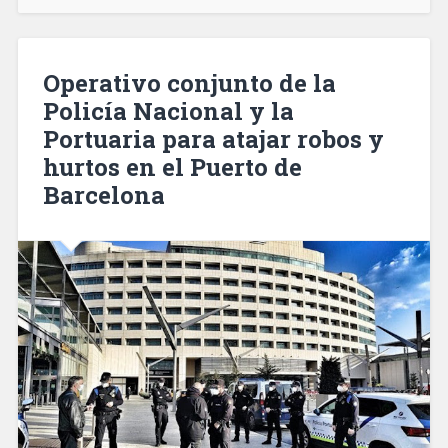
un
valioso
violín
que
Operativo conjunto de la
le
Policía Nacional y la
robaron
Portuaria para atajar robos y
a
un
hurtos en el Puerto de
músico»
Barcelona