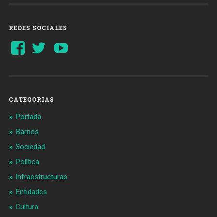
REDES SOCIALES
Ver
Ver
YouTube
perfil
perfil
de
de
Barcelonaaldia
@BCN_aldia
en
en
Facebook
Twitter
CATEGORIAS
Portada
Barrios
Sociedad
Política
Infraestructuras
Entidades
Cultura