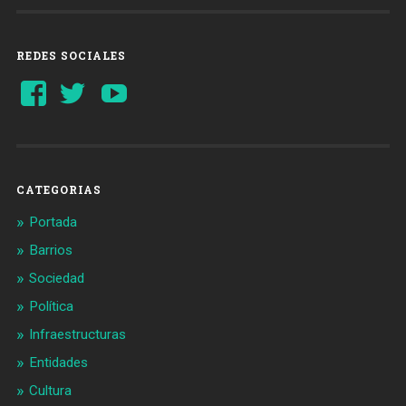
REDES SOCIALES
Ver
Ver
YouTube
perfil
perfil
de
de
Barcelonaaldia
@BCN_aldia
en
en
Facebook
Twitter
CATEGORIAS
Portada
Barrios
Sociedad
Política
Infraestructuras
Entidades
Cultura