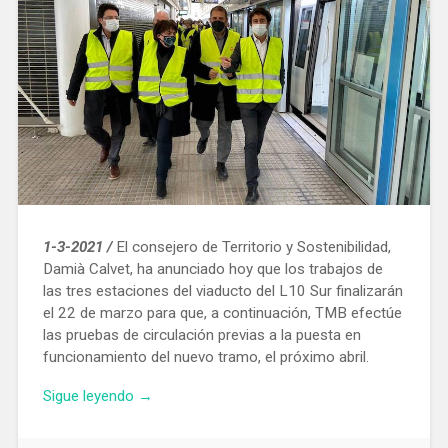
1-3-2021 /
El consejero de Territorio y Sostenibilidad,
Damià Calvet, ha anunciado hoy que los trabajos de
las tres estaciones del viaducto del L10 Sur finalizarán
el 22 de marzo para que, a continuación, TMB efectúe
las pruebas de circulación previas a la puesta en
funcionamiento del nuevo tramo, el próximo abril.
«La
Sigue leyendo
→
línea
L10