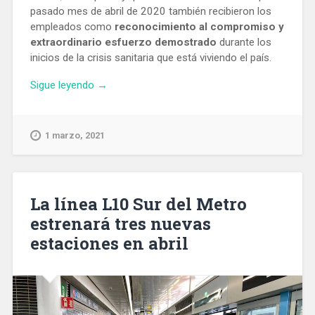
pasado mes de abril de 2020 también recibieron los
empleados como
reconocimiento al compromiso y
extraordinario esfuerzo demostrado
durante los
inicios de la crisis sanitaria que está viviendo el país.
«Mercadona
Sigue leyendo
→
reparte
entre
sus
1 marzo, 2021
90.000
empleados
409
millones
La línea L10 Sur del Metro
en
estrenará tres nuevas
primas»
estaciones en abril