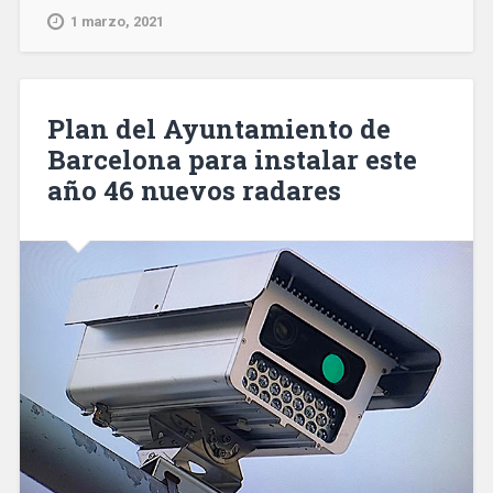
Sur
1 marzo, 2021
del
Metro
estrenará
tres
Plan del Ayuntamiento de
nuevas
Barcelona para instalar este
estaciones
año 46 nuevos radares
en
abril»