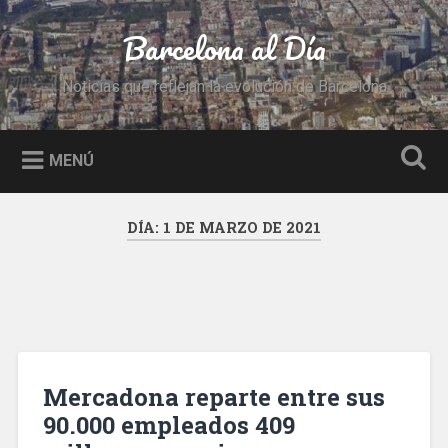
Saltar
al
Barcelona al Día
Buscar
contenido
Noticias que reflejan la evolución de Barcelona
MENÚ
DÍA:
1 DE MARZO DE 2021
Mercadona reparte entre sus
90.000 empleados 409