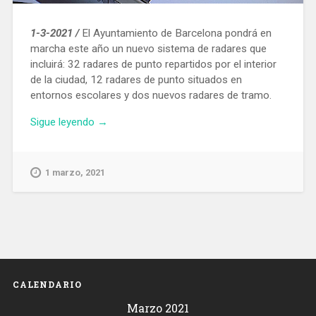
1-3-2021 /
El Ayuntamiento de Barcelona pondrá en
marcha este año un nuevo sistema de radares que
incluirá: 32 radares de punto repartidos por el interior
de la ciudad, 12 radares de punto situados en
entornos escolares y dos nuevos radares de tramo.
«Plan
Sigue leyendo
→
del
Ayuntamiento
de
1 marzo, 2021
Barcelona
para
instalar
este
año
46
nuevos
CALENDARIO
radares»
Marzo 2021