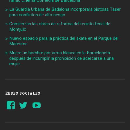
l'antic cinema Comèdia de Barcelona
La Guardia Urbana de Badalona incorporará pistolas Taser
para conflictos de alto riesgo
Comienzan las obras de reforma del recinto ferial de
Montjuïc
Nuevo espacio para la práctica del skate en el Parque del
Maresme
Muere un hombre por arma blanca en la Barceloneta
después de incumplir la prohibición de acercarse a una
mujer
REDES SOCIALES
Ver
Ver
YouTube
perfil
perfil
de
de
Barcelonaaldia
@BCN_aldia
en
en
Facebook
Twitter