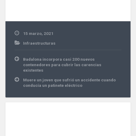
15 marzo, 2021
Infraestructuras
Navegación
Badalona incorpora casi 200 nuevos
de
contenedores para cubrir las carencias
entradas
existentes
Muere un joven que sufrió un accidente cuando
conducía un patinete eléctrico