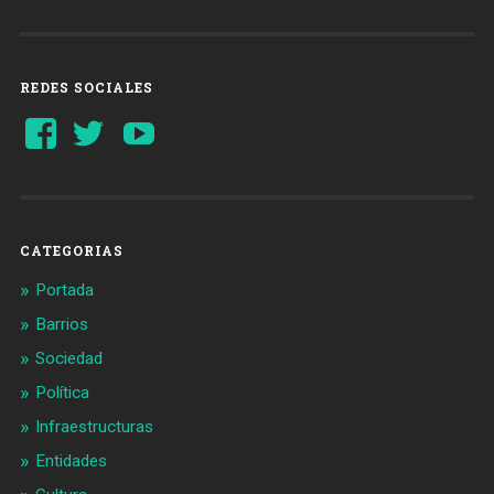
REDES SOCIALES
Ver
Ver
YouTube
perfil
perfil
de
de
Barcelonaaldia
@BCN_aldia
en
en
Facebook
Twitter
CATEGORIAS
Portada
Barrios
Sociedad
Política
Infraestructuras
Entidades