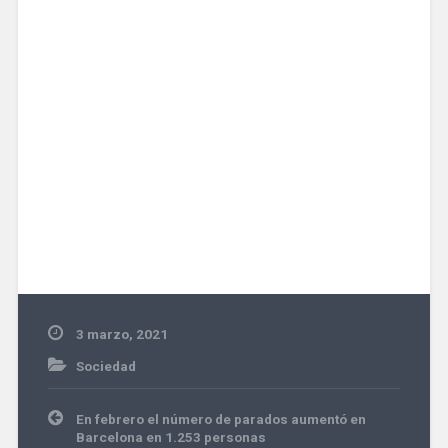
3 marzo, 2021
Sociedad
Navegación
En febrero el número de parados aumentó en
de
Barcelona en 1.253 personas
entradas