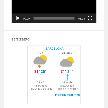
00:00
03:13
EL TIEMPO