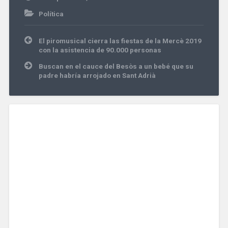
Política
Navegación
El piromusical cierra las fiestas de la Mercè 2019
de
con la asistencia de 90.000 personas
entradas
Buscan en el cauce del Besòs a un bebé que su
padre habría arrojado en Sant Adrià