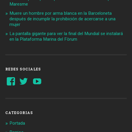
Maresme
Muere un hombre por arma blanca en la Barceloneta
después de incumplir la prohibición de acercarse a una
mujer
La pantalla gigante para ver la final del Mundial se instalará
en la Plataforma Marina del Fòrum
REDES SOCIALES
Ver
Ver
YouTube
perfil
perfil
de
de
Barcelonaaldia
@BCN_aldia
en
en
Facebook
Twitter
CATEGORIAS
Portada