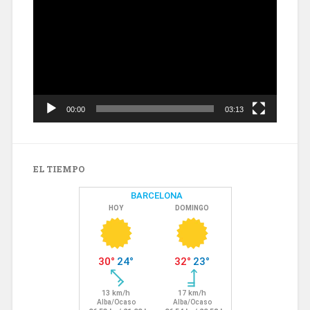
de
vídeo
00:00
03:13
EL TIEMPO