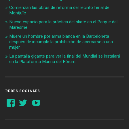
Comienzan las obras de reforma del recinto ferial de
Montjuïc
Nuevo espacio para la práctica del skate en el Parque del
Maresme
Muere un hombre por arma blanca en la Barceloneta
después de incumplir la prohibición de acercarse a una
mujer
La pantalla gigante para ver la final del Mundial se instalará
en la Plataforma Marina del Fòrum
REDES SOCIALES
Ver
Ver
YouTube
perfil
perfil
de
de
Barcelonaaldia
@BCN_aldia
en
en
Facebook
Twitter