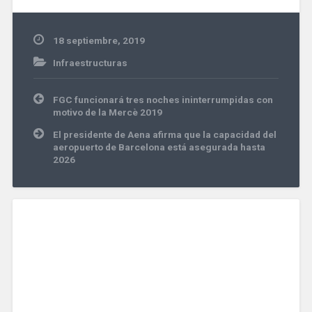
18 septiembre, 2019
Infraestructuras
Navegación
FGC funcionará tres noches ininterrumpidas con
de
motivo de la Mercè 2019
entradas
El presidente de Aena afirma que la capacidad del
aeropuerto de Barcelona está asegurada hasta
2026