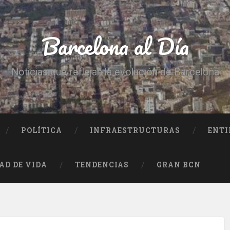
Barcelona al Día
Noticias que reflejan la evolución de Barcelona
POLÍTICA
INFRAESTRUCTURAS
ENTI
AD DE VIDA
TENDENCIAS
GRAN BCN