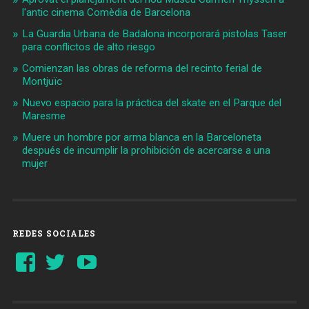
l'antic cinema Comèdia de Barcelona
La Guardia Urbana de Badalona incorporará pistolas Taser
para conflictos de alto riesgo
Comienzan las obras de reforma del recinto ferial de
Montjuïc
Nuevo espacio para la práctica del skate en el Parque del
Maresme
Muere un hombre por arma blanca en la Barceloneta
después de incumplir la prohibición de acercarse a una
mujer
REDES SOCIALES
Ver
Ver
YouTube
perfil
perfil
de
de
Barcelonaaldia
@BCN_aldia
en
en