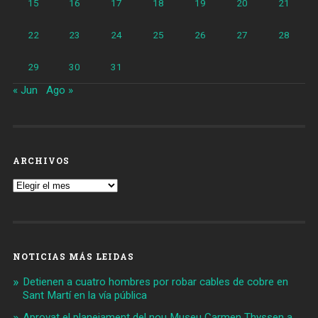
15
16
17
18
19
20
21
22
23
24
25
26
27
28
29
30
31
« Jun
Ago »
ARCHIVOS
Archivos
NOTICIAS MÁS LEIDAS
Detienen a cuatro hombres por robar cables de cobre en
Sant Martí en la vía pública
Aprovat el planejament del nou Museu Carmen Thyssen a