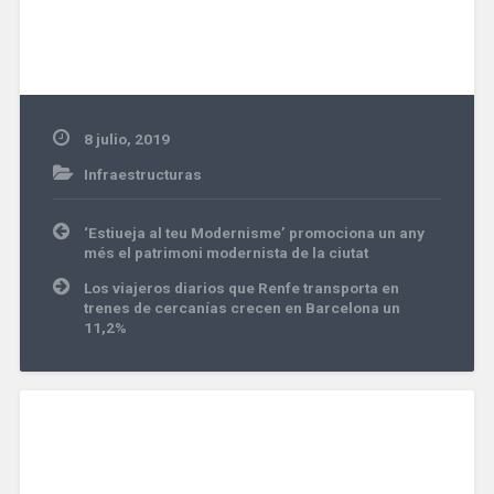
8 julio, 2019
Infraestructuras
Navegación
‘Estiueja al teu Modernisme’ promociona un any
de
més el patrimoni modernista de la ciutat
entradas
Los viajeros diarios que Renfe transporta en
trenes de cercanías crecen en Barcelona un
11,2%