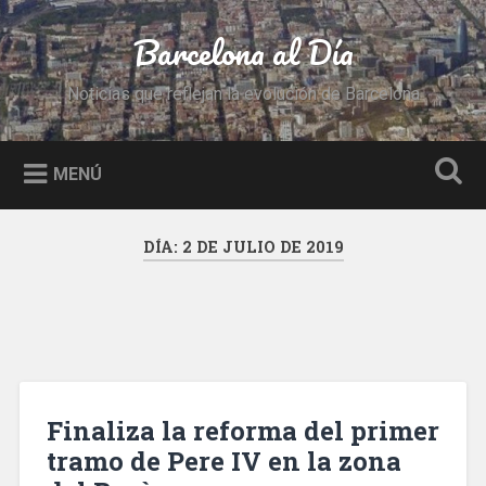
Saltar
al
Barcelona al Día
Buscar
contenido
Noticias que reflejan la evolución de Barcelona
MENÚ
DÍA:
2 DE JULIO DE 2019
Finaliza la reforma del primer
tramo de Pere IV en la zona