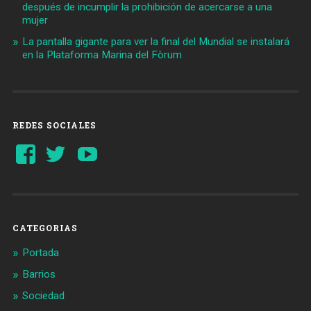
después de incumplir la prohibición de acercarse a una
mujer
La pantalla gigante para ver la final del Mundial se instalará
en la Plataforma Marina del Fòrum
REDES SOCIALES
Ver
Ver
YouTube
perfil
perfil
de
de
Barcelonaaldia
@BCN_aldia
en
en
Facebook
Twitter
CATEGORIAS
Portada
Barrios
Sociedad