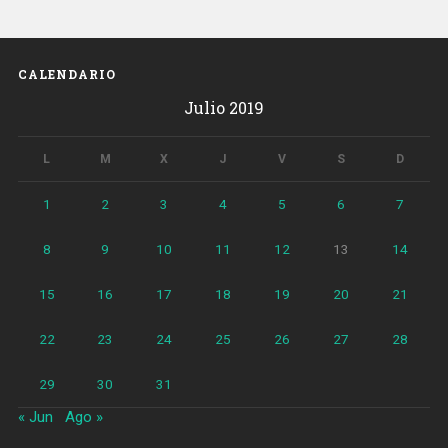
Eulàlia
de
L’Hospitalet»
CALENDARIO
Julio 2019
L
M
X
J
V
S
D
1
2
3
4
5
6
7
8
9
10
11
12
13
14
15
16
17
18
19
20
21
22
23
24
25
26
27
28
29
30
31
« Jun
Ago »