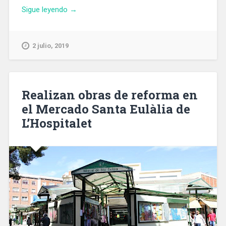
«Finaliza
Sigue leyendo
→
la
reforma
del
2 julio, 2019
primer
tramo
de
Pere
Realizan obras de reforma en
IV
el Mercado Santa Eulàlia de
en
L’Hospitalet
la
zona
del
Besòs»