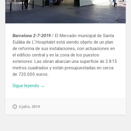
Barcelona 2-7-2019
/ El Mercado municipal de Santa
Eulàlia de L’Hospitalet está siendo objeto de un plan
de reforma de sus instalaciones, con actuaciones en
el edificio central y en la zona de los puestos
exteriores. Las obran abarcan una superficie de 2.815
metros cuadrados y están presupuestadas en cerca
de 720.000 euros.
«Realizan
Sigue leyendo
→
obras
de
reforma
2 julio, 2019
en
el
Mercado
Santa