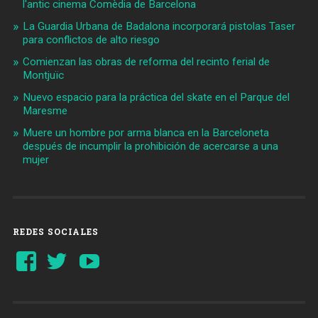
l'antic cinema Comèdia de Barcelona
La Guardia Urbana de Badalona incorporará pistolas Taser
para conflictos de alto riesgo
Comienzan las obras de reforma del recinto ferial de
Montjuïc
Nuevo espacio para la práctica del skate en el Parque del
Maresme
Muere un hombre por arma blanca en la Barceloneta
después de incumplir la prohibición de acercarse a una
mujer
REDES SOCIALES
Ver
Ver
YouTube
perfil
perfil
de
de
Barcelonaaldia
@BCN_aldia
en
en
Facebook
Twitter