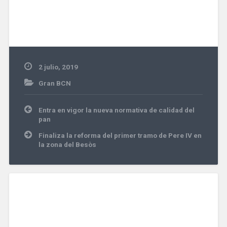
2 julio, 2019
Gran BCN
Navegación
Entra en vigor la nueva normativa de calidad del
de
pan
entradas
Finaliza la reforma del primer tramo de Pere IV en
la zona del Besòs