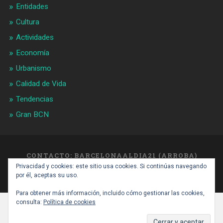
Entidades
Cultura
Actividades
Economía
Urbanismo
Calidad de Vida
Tendencias
Gran BCN
CONTACTO: BARCELONAALDIA21 (ARROBA)
GMAIL.COM
Privacidad y cookies: este sitio usa cookies. Si continúas navegando
SUBIR ↑
por él, aceptas su uso.
Para obtener más información, incluido cómo gestionar las cookies,
consulta:
Política de cookies