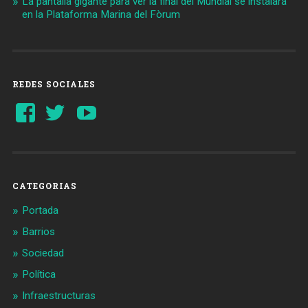
La pantalla gigante para ver la final del Mundial se instalará
en la Plataforma Marina del Fòrum
REDES SOCIALES
Ver
Ver
YouTube
perfil
perfil
de
de
Barcelonaaldia
@BCN_aldia
en
en
Facebook
Twitter
CATEGORIAS
Portada
Barrios
Sociedad
Política
Infraestructuras