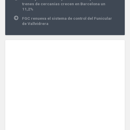
de
trenes de cercanías crecen en Barcelona un
entradas
11,2%
FGC renueva el sistema de control del Funicular
de Vallvidrera