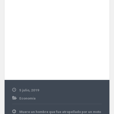
5 julio, 2019
Economía
Navegación
Muere un hombre que fue atropellado por un moto