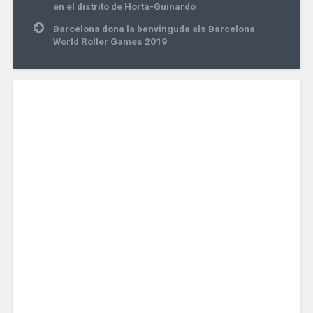
de
en el distrito de Horta-Guinardó
entradas
Barcelona dona la benvinguda als Barcelona
World Roller Games 2019