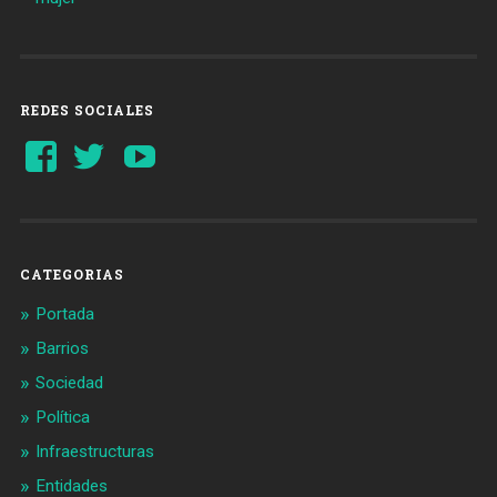
REDES SOCIALES
Ver
Ver
YouTube
perfil
perfil
de
de
Barcelonaaldia
@BCN_aldia
en
en
Facebook
Twitter
CATEGORIAS
Portada
Barrios
Sociedad
Política
Infraestructuras
Entidades