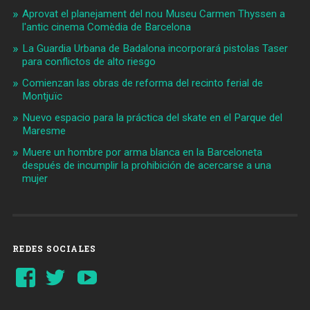
Aprovat el planejament del nou Museu Carmen Thyssen a
l'antic cinema Comèdia de Barcelona
La Guardia Urbana de Badalona incorporará pistolas Taser
para conflictos de alto riesgo
Comienzan las obras de reforma del recinto ferial de
Montjuïc
Nuevo espacio para la práctica del skate en el Parque del
Maresme
Muere un hombre por arma blanca en la Barceloneta
después de incumplir la prohibición de acercarse a una
mujer
REDES SOCIALES
Ver
Ver
YouTube
perfil
perfil
de
de
Barcelonaaldia
@BCN_aldia