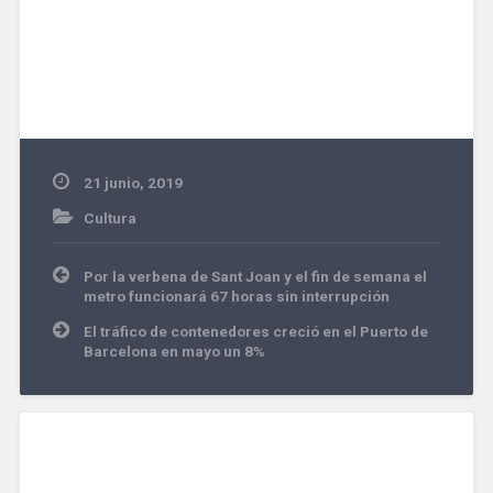
21 junio, 2019
Cultura
Navegación
Por la verbena de Sant Joan y el fin de semana el
de
metro funcionará 67 horas sin interrupción
entradas
El tráfico de contenedores creció en el Puerto de
Barcelona en mayo un 8%