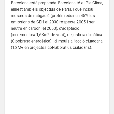
Barcelona està preparada. Barcelona té el Pla Clima,
alineat amb els objectius de París, i que inclou
mesures de mitigació (pretén reduir un 45% les
emissions de GEH el 2030 respecte 2005 i ser
neutre en carboni el 2050), d’adaptació
(incrementarà 1,6Km2 de verd), de justícia climàtica
(0 pobresa energètica) i d’impuls a l’acció ciutadana
(1,2M€ en projectes col•laboratius ciutadans).