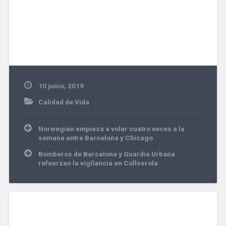
10 junio, 2019
Calidad de Vida
Navegación
Norwegian empieza a volar cuatro veces a la
de
semana entre Barcelona y Chicago
entradas
Bomberos de Barcelona y Guardia Urbana
refuerzan la vigilancia en Collserola