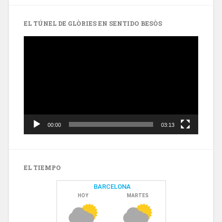
Barcelonaaldia
@BCN_aldia
en
en
Facebook
Twitter
EL TÚNEL DE GLÒRIES EN SENTIDO BESÒS
Reproductor
de
vídeo
00:00
03:13
EL TIEMPO