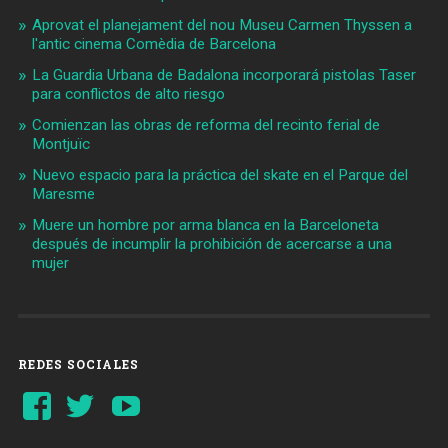
Aprovat el planejament del nou Museu Carmen Thyssen a
l'antic cinema Comèdia de Barcelona
La Guardia Urbana de Badalona incorporará pistolas Taser
para conflictos de alto riesgo
Comienzan las obras de reforma del recinto ferial de
Montjuïc
Nuevo espacio para la práctica del skate en el Parque del
Maresme
Muere un hombre por arma blanca en la Barceloneta
después de incumplir la prohibición de acercarse a una
mujer
REDES SOCIALES
Ver
Ver
YouTube
perfil
perfil
de
de
Barcelonaaldia
@BCN_aldia