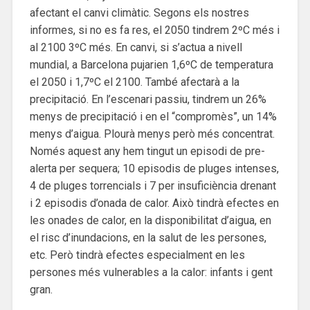
afectant el canvi climàtic. Segons els nostres
informes, si no es fa res, el 2050 tindrem 2ºC més i
al 2100 3ºC més. En canvi, si s’actua a nivell
mundial, a Barcelona pujarien 1,6ºC de temperatura
el 2050 i 1,7ºC el 2100. També afectarà a la
precipitació. En l’escenari passiu, tindrem un 26%
menys de precipitació i en el “compromès”, un 14%
menys d’aigua. Plourà menys però més concentrat.
Només aquest any hem tingut un episodi de pre-
alerta per sequera; 10 episodis de pluges intenses,
4 de pluges torrencials i 7 per insuficiència drenant
i 2 episodis d’onada de calor. Això tindrà efectes en
les onades de calor, en la disponibilitat d’aigua, en
el risc d’inundacions, en la salut de les persones,
etc. Però tindrà efectes especialment en les
persones més vulnerables a la calor: infants i gent
gran.