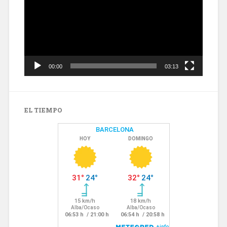
00:00
03:13
EL TIEMPO