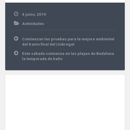
4 junio, 2019
Actividades
Navegación
Comienzan las pruebas para la mejora ambiental
de
del tramo final del Llobregat
entradas
Este sábado comienza en las playas de Badalona
la temporada de baño