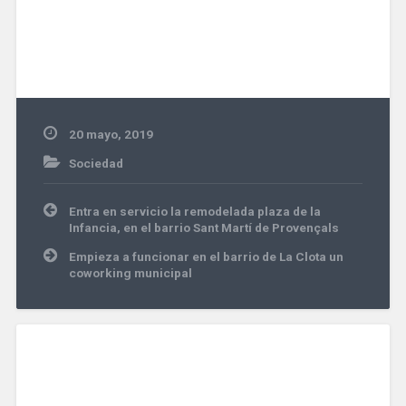
20 mayo, 2019
Sociedad
Navegación
Entra en servicio la remodelada plaza de la
de
Infancia, en el barrio Sant Martí de Provençals
entradas
Empieza a funcionar en el barrio de La Clota un
coworking municipal