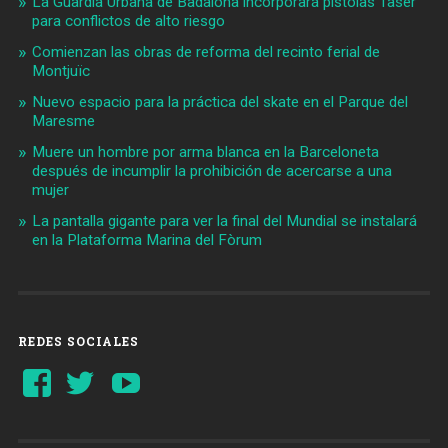
La Guardia Urbana de Badalona incorporará pistolas Taser
para conflictos de alto riesgo
Comienzan las obras de reforma del recinto ferial de
Montjuïc
Nuevo espacio para la práctica del skate en el Parque del
Maresme
Muere un hombre por arma blanca en la Barceloneta
después de incumplir la prohibición de acercarse a una
mujer
La pantalla gigante para ver la final del Mundial se instalará
en la Plataforma Marina del Fòrum
REDES SOCIALES
Ver
Ver
YouTube
perfil
perfil
de
de
Barcelonaaldia
@BCN_aldia
en
en