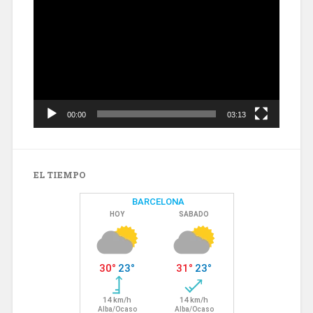
de
vídeo
00:00
03:13
EL TIEMPO