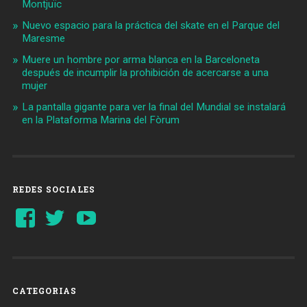
Montjuïc
Nuevo espacio para la práctica del skate en el Parque del
Maresme
Muere un hombre por arma blanca en la Barceloneta
después de incumplir la prohibición de acercarse a una
mujer
La pantalla gigante para ver la final del Mundial se instalará
en la Plataforma Marina del Fòrum
REDES SOCIALES
Ver
Ver
YouTube
perfil
perfil
de
de
Barcelonaaldia
@BCN_aldia
en
en
Facebook
Twitter
CATEGORIAS