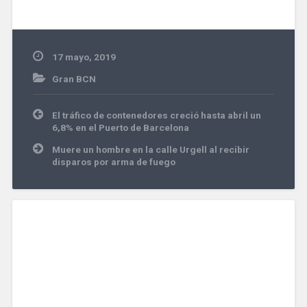
17 mayo, 2019
Gran BCN
Navegación
El tráfico de contenedores creció hasta abril un
de
6,8% en el Puerto de Barcelona
entradas
Muere un hombre en la calle Urgell al recibir
disparos por arma de fuego