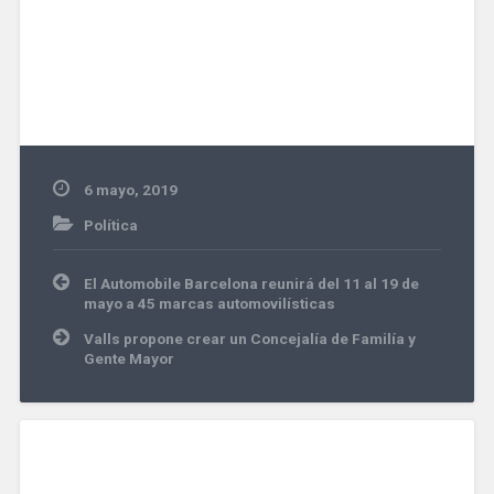
6 mayo, 2019
Política
Navegación
El Automobile Barcelona reunirá del 11 al 19 de
de
mayo a 45 marcas automovilísticas
entradas
Valls propone crear un Concejalía de Familía y
Gente Mayor