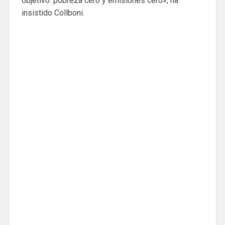
objetivo: pobreza cero y emisiones cero», ha
insistido Collboni.