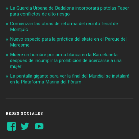
La Guardia Urbana de Badalona incorporará pistolas Taser
para conflictos de alto riesgo
Comienzan las obras de reforma del recinto ferial de
Montjuïc
Nuevo espacio para la práctica del skate en el Parque del
Maresme
Muere un hombre por arma blanca en la Barceloneta
después de incumplir la prohibición de acercarse a una
mujer
La pantalla gigante para ver la final del Mundial se instalará
en la Plataforma Marina del Fòrum
REDES SOCIALES
Ver
Ver
YouTube
perfil
perfil
de
de
Barcelonaaldia
@BCN_aldia