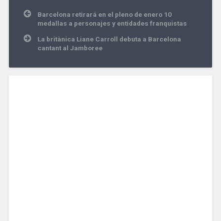
Navegación
Barcelona retirará en el pleno de enero 10
de
medallas a personajes y entidades franquistas
entradas
La britànica Liane Carroll debuta a Barcelona
cantant al Jamboree