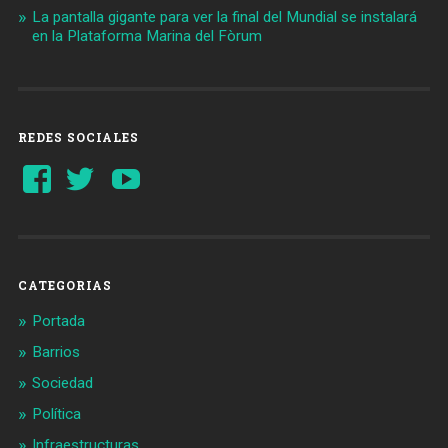
La pantalla gigante para ver la final del Mundial se instalará
en la Plataforma Marina del Fòrum
REDES SOCIALES
Ver
Ver
YouTube
perfil
perfil
de
de
Barcelonaaldia
@BCN_aldia
en
en
Facebook
Twitter
CATEGORIAS
Portada
Barrios
Sociedad
Política
Infraestructuras