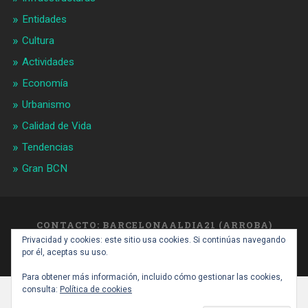
Entidades
Cultura
Actividades
Economía
Urbanismo
Calidad de Vida
Tendencias
Gran BCN
CONTACTO: BARCELONAALDIA21 (ARROBA)
GMAIL.COM
Privacidad y cookies: este sitio usa cookies. Si continúas navegando
SUBIR ↑
por él, aceptas su uso.
Para obtener más información, incluido cómo gestionar las cookies,
consulta:
Política de cookies